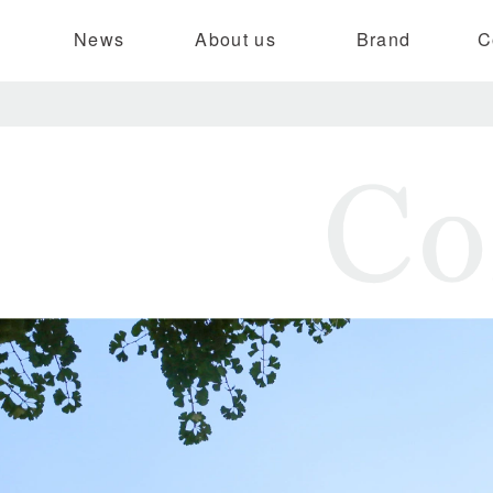
News
About us
Brand
C
開発
理念
ンド開発
ードと品質
情報
開発体制
代表挨拶
お知らせ
ブランド
ブランディング
研究発表
会社概要
プレスリリース
販売店舗
デジタルマ