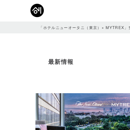
「ホテルニューオータニ（東京）× MYTREX
研究
経営
ブラ
スピ
商品
最新情報