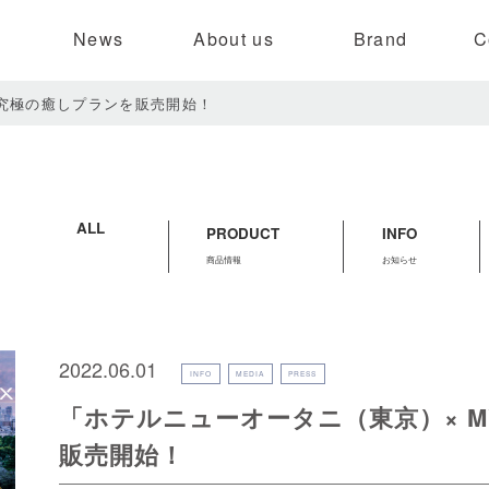
News
About us
Brand
C
」究極の癒しプランを販売開始！
開発
理念
ンド開発
ードと品質
情報
開発体制
代表挨拶
お知らせ
ブランド
ブランディング
研究発表
会社概要
プレスリリース
販売店舗
デジタルマ
ALL
PRODUCT
INFO
商品情報
お知らせ
2022.06.01
INFO
MEDIA
PRESS
「ホテルニューオータニ（東京）× M
販売開始！